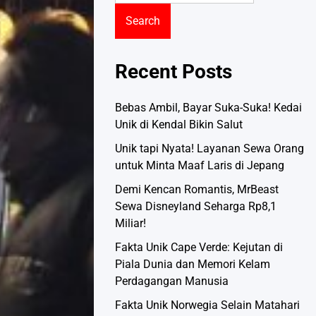
Recent Posts
Bebas Ambil, Bayar Suka-Suka! Kedai
Unik di Kendal Bikin Salut
Unik tapi Nyata! Layanan Sewa Orang
untuk Minta Maaf Laris di Jepang
Demi Kencan Romantis, MrBeast
Sewa Disneyland Seharga Rp8,1
Miliar!
Fakta Unik Cape Verde: Kejutan di
Piala Dunia dan Memori Kelam
Perdagangan Manusia
Fakta Unik Norwegia Selain Matahari