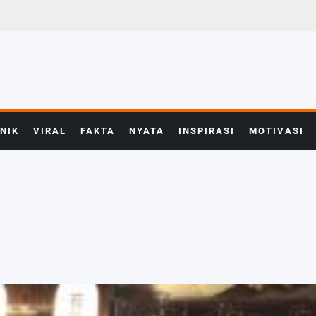
NIK
VIRAL
FAKTA
NYATA
INSPIRASI
MOTIVASI