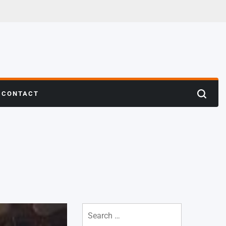
CONTACT
Search
Search
for: