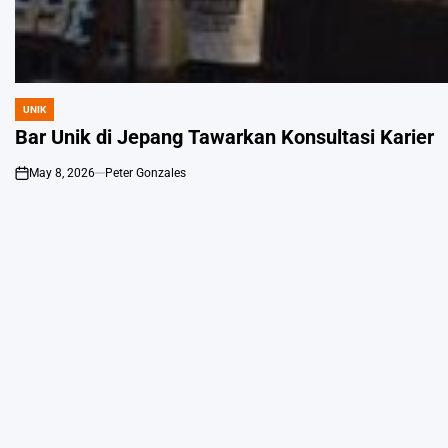
UNIK
POSTED
IN
Bar Unik di Jepang Tawarkan Konsultasi Karier
May 8, 2026
Peter Gonzales
on