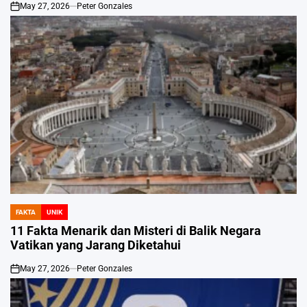
May 27, 2026
Peter Gonzales
on
FAKTA
UNIK
POSTED
IN
11 Fakta Menarik dan Misteri di Balik Negara
Vatikan yang Jarang Diketahui
May 27, 2026
Peter Gonzales
on