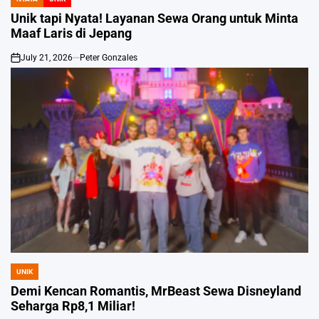
POSTED
IN
Unik tapi Nyata! Layanan Sewa Orang untuk Minta
Maaf Laris di Jepang
July 21, 2026
Peter Gonzales
on
UNIK
POSTED
IN
Demi Kencan Romantis, MrBeast Sewa Disneyland
Seharga Rp8,1 Miliar!