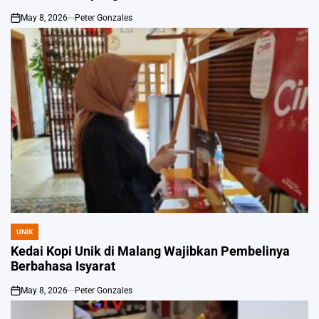
May 8, 2026
Peter Gonzales
on
UNIK
POSTED
IN
Kedai Kopi Unik di Malang Wajibkan Pembelinya
Berbahasa Isyarat
May 8, 2026
Peter Gonzales
on