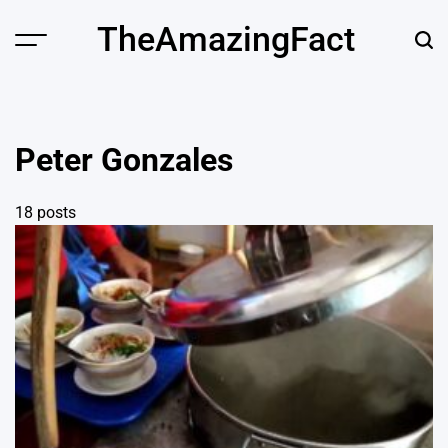
Skip
TheAmazingFact
to
Menu
Sear
content
Peter Gonzales
18 posts