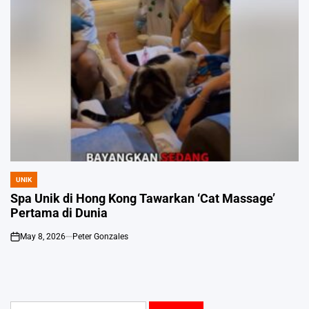
UNIK
POSTED
IN
Spa Unik di Hong Kong Tawarkan ‘Cat Massage’
Pertama di Dunia
May 8, 2026
Peter Gonzales
on
Search