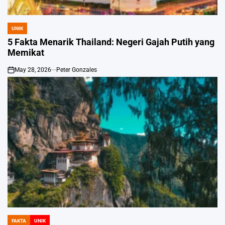
UNIK
POSTED
IN
5 Fakta Menarik Thailand: Negeri Gajah Putih yang
Memikat
May 28, 2026
Peter Gonzales
on
FAKTA
UNIK
POSTED