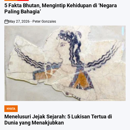
IN
5 Fakta Bhutan, Mengintip Kehidupan di ‘Negara
Paling Bahagia’
May 27, 2026
Peter Gonzales
on
NYATA
POSTED
IN
Menelusuri Jejak Sejarah: 5 Lukisan Tertua di
Dunia yang Menakjubkan