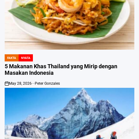
FAKTA
NYATA
POSTED
IN
5 Makanan Khas Thailand yang Mirip dengan
Masakan Indonesia
May 28, 2026
Peter Gonzales
on