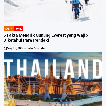
FAKTA
UNIK
POSTED
IN
5 Fakta Menarik Gunung Everest yang Wajib
Diketahui Para Pendaki
May 28, 2026
Peter Gonzales
on