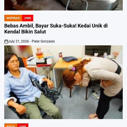
INSPIRASI
UNIK
POSTED
IN
Bebas Ambil, Bayar Suka-Suka! Kedai Unik di
Kendal Bikin Salut
July 21, 2026
Peter Gonzales
on
NYATA
UNIK