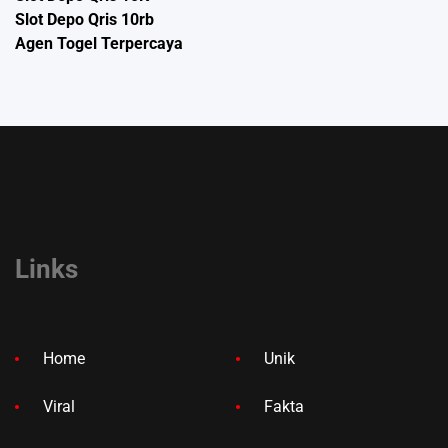
Slot Depo Qris 10rb
Agen Togel Terpercaya
Links
Home
Unik
Viral
Fakta