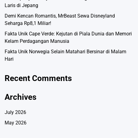
Laris di Jepang
Demi Kencan Romantis, MrBeast Sewa Disneyland
Seharga Rp8,1 Miliar!
Fakta Unik Cape Verde: Kejutan di Piala Dunia dan Memori
Kelam Perdagangan Manusia
Fakta Unik Norwegia Selain Matahari Bersinar di Malam
Hari
Recent Comments
Archives
July 2026
May 2026