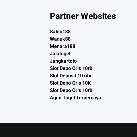
Partner Websites
Saldo188
Waduk88
Menara188
Jalatogel
Jangkartoto
Slot Depo Qris 10rb
Slot Deposit 10 ribu
Slot Depo Qris 10K
Slot Depo Qris 10rb
Agen Togel Terpercaya