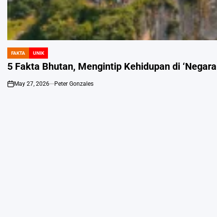
FAKTA
UNIK
POSTED
IN
5 Fakta Bhutan, Mengintip Kehidupan di ‘Negara
May 27, 2026
Peter Gonzales
on