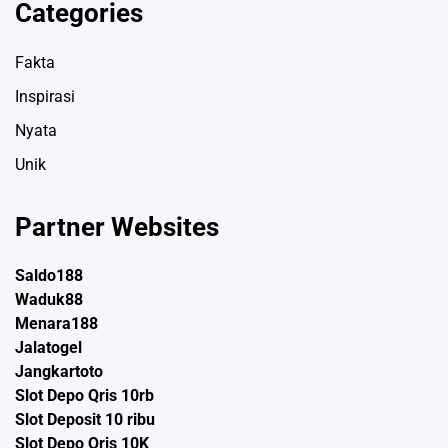
Categories
Fakta
Inspirasi
Nyata
Unik
Partner Websites
Saldo188
Waduk88
Menara188
Jalatogel
Jangkartoto
Slot Depo Qris 10rb
Slot Deposit 10 ribu
Slot Depo Qris 10K