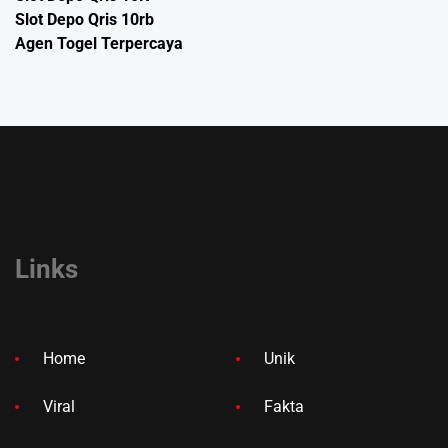
Slot Depo Qris 10rb
Agen Togel Terpercaya
Links
Home
Unik
Viral
Fakta