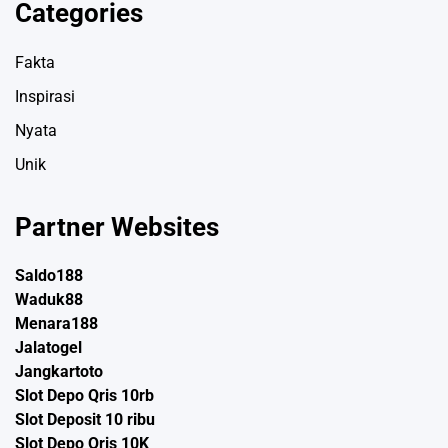
Categories
Fakta
Inspirasi
Nyata
Unik
Partner Websites
Saldo188
Waduk88
Menara188
Jalatogel
Jangkartoto
Slot Depo Qris 10rb
Slot Deposit 10 ribu
Slot Depo Qris 10K