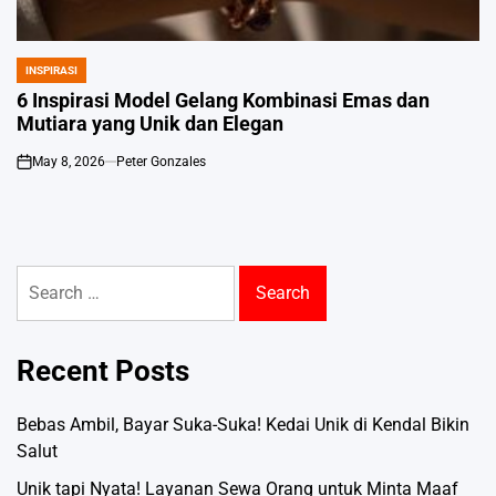
INSPIRASI
POSTED
IN
6 Inspirasi Model Gelang Kombinasi Emas dan
Mutiara yang Unik dan Elegan
May 8, 2026
Peter Gonzales
on
Search
for:
Recent Posts
Bebas Ambil, Bayar Suka-Suka! Kedai Unik di Kendal Bikin
Salut
Unik tapi Nyata! Layanan Sewa Orang untuk Minta Maaf