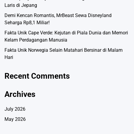
Laris di Jepang
Demi Kencan Romantis, MrBeast Sewa Disneyland
Seharga Rp8,1 Miliar!
Fakta Unik Cape Verde: Kejutan di Piala Dunia dan Memori
Kelam Perdagangan Manusia
Fakta Unik Norwegia Selain Matahari Bersinar di Malam
Hari
Recent Comments
Archives
July 2026
May 2026