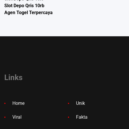
Slot Depo Qris 10rb
Agen Togel Terpercaya
Links
Home
Unik
Viral
Fakta