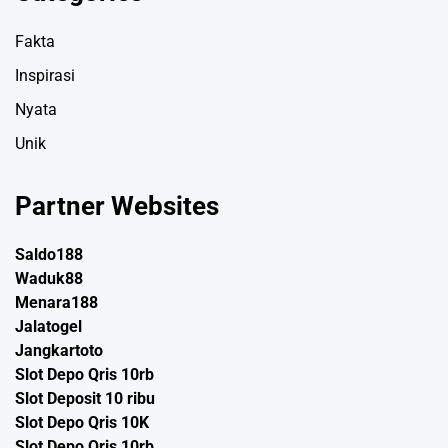
Fakta
Inspirasi
Nyata
Unik
Partner Websites
Saldo188
Waduk88
Menara188
Jalatogel
Jangkartoto
Slot Depo Qris 10rb
Slot Deposit 10 ribu
Slot Depo Qris 10K
Slot Depo Qris 10rb