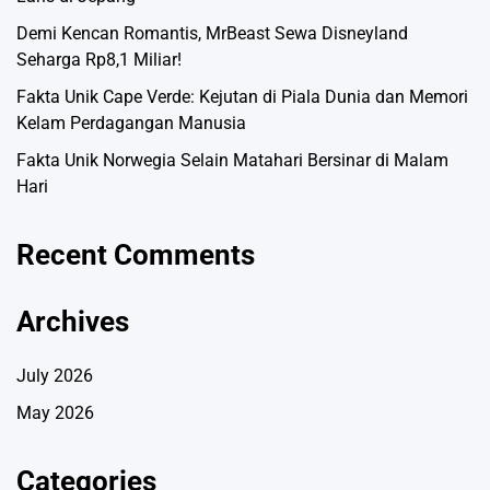
Demi Kencan Romantis, MrBeast Sewa Disneyland
Seharga Rp8,1 Miliar!
Fakta Unik Cape Verde: Kejutan di Piala Dunia dan Memori
Kelam Perdagangan Manusia
Fakta Unik Norwegia Selain Matahari Bersinar di Malam
Hari
Recent Comments
Archives
July 2026
May 2026
Categories