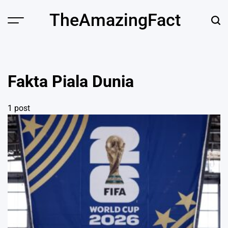
Skip
TheAmazingFact
to
Menu
Sear
content
Fakta Piala Dunia
1 post