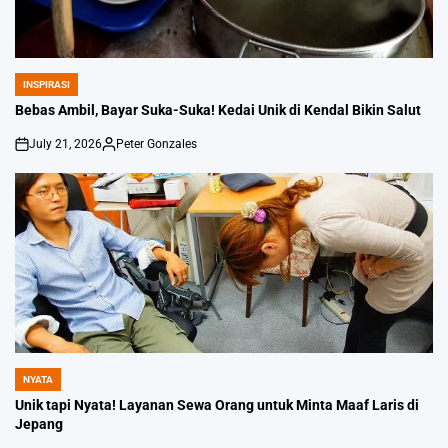
INSPIRASI
POSTED
IN
Bebas Ambil, Bayar Suka-Suka! Kedai Unik di Kendal Bikin Salut
July 21, 2026
Peter Gonzales
on
Posted
by
NYATA
POSTED
IN
Unik tapi Nyata! Layanan Sewa Orang untuk Minta Maaf Laris di
Jepang