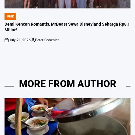
UNIK
POSTED
IN
Demi Kencan Romantis, MrBeast Sewa Disneyland Seharga Rp8,1
Miliar!
July 21, 2026
Peter Gonzales
on
Posted
by
MORE FROM AUTHOR