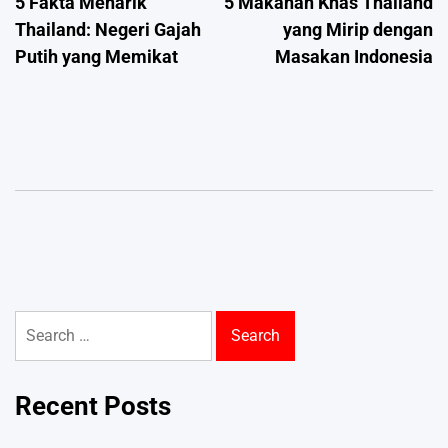
5 Fakta Menarik
5 Makanan Khas Thailand
navigation
Thailand: Negeri Gajah
yang Mirip dengan
Putih yang Memikat
Masakan Indonesia
Search
for:
Recent Posts