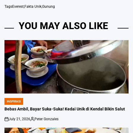
Tags
Everest
,
Fakta Unik
,
Gunung
YOU MAY ALSO LIKE
INSPIRASI
POSTED
IN
Bebas Ambil, Bayar Suka-Suka! Kedai Unik di Kendal Bikin Salut
July 21, 2026
Peter Gonzales
on
Posted
by