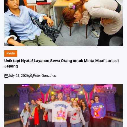
NYATA
POSTED
IN
Unik tapi Nyata! Layanan Sewa Orang untuk Minta Maaf Laris di
Jepang
July 21, 2026
Peter Gonzales
on
Posted
by