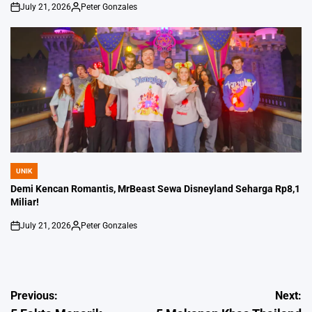
July 21, 2026
Peter Gonzales
on
Posted
by
UNIK
POSTED
IN
Demi Kencan Romantis, MrBeast Sewa Disneyland Seharga Rp8,1
Miliar!
July 21, 2026
Peter Gonzales
on
Posted
by
Post
Previous:
Next: