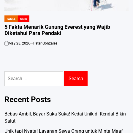
FAKTA
UNIK
POSTED
IN
5 Fakta Menarik Gunung Everest yang Wajib
Diketahui Para Pendaki
May 28, 2026
Peter Gonzales
on
Search
for:
Recent Posts
Bebas Ambil, Bayar Suka-Suka! Kedai Unik di Kendal Bikin
Salut
Unik tapi Nyata! Layanan Sewa Orang untuk Minta Maaf