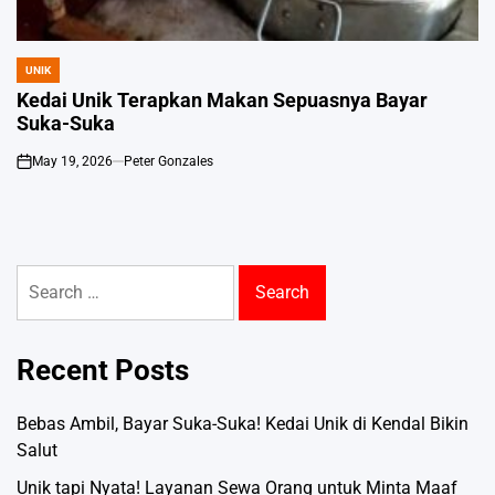
UNIK
POSTED
IN
Kedai Unik Terapkan Makan Sepuasnya Bayar
Suka-Suka
May 19, 2026
Peter Gonzales
on
Search
for:
Recent Posts
Bebas Ambil, Bayar Suka-Suka! Kedai Unik di Kendal Bikin
Salut
Unik tapi Nyata! Layanan Sewa Orang untuk Minta Maaf