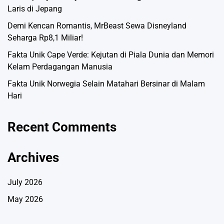
Laris di Jepang
Demi Kencan Romantis, MrBeast Sewa Disneyland
Seharga Rp8,1 Miliar!
Fakta Unik Cape Verde: Kejutan di Piala Dunia dan Memori
Kelam Perdagangan Manusia
Fakta Unik Norwegia Selain Matahari Bersinar di Malam
Hari
Recent Comments
Archives
July 2026
May 2026