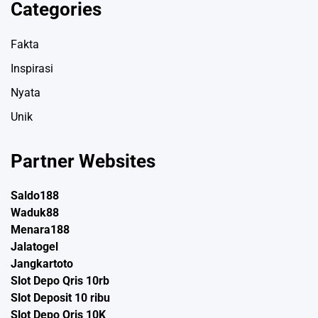
Categories
Fakta
Inspirasi
Nyata
Unik
Partner Websites
Saldo188
Waduk88
Menara188
Jalatogel
Jangkartoto
Slot Depo Qris 10rb
Slot Deposit 10 ribu
Slot Depo Qris 10K