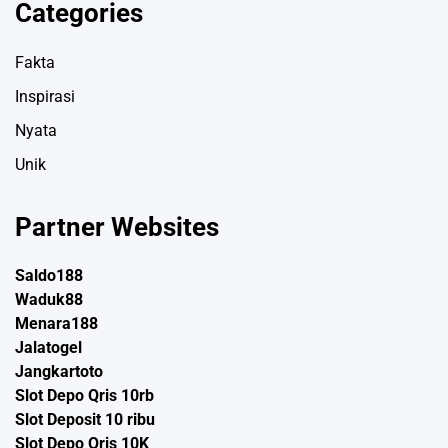
Categories
Fakta
Inspirasi
Nyata
Unik
Partner Websites
Saldo188
Waduk88
Menara188
Jalatogel
Jangkartoto
Slot Depo Qris 10rb
Slot Deposit 10 ribu
Slot Depo Qris 10K