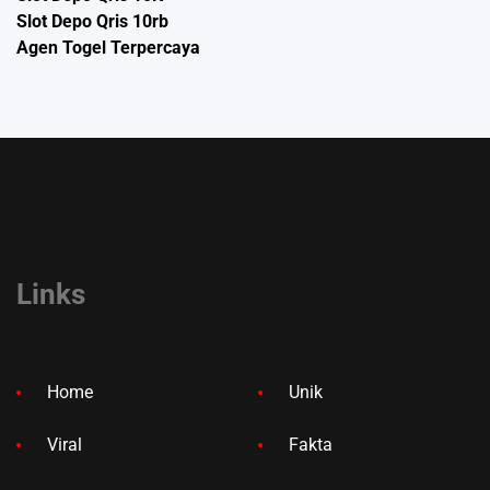
Slot Depo Qris 10rb
Agen Togel Terpercaya
Links
Home
Unik
Viral
Fakta