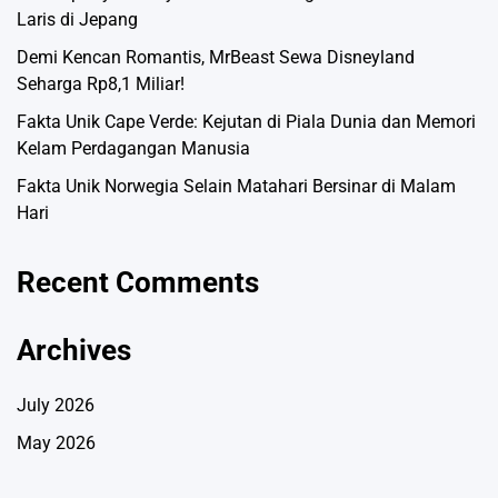
Laris di Jepang
Demi Kencan Romantis, MrBeast Sewa Disneyland
Seharga Rp8,1 Miliar!
Fakta Unik Cape Verde: Kejutan di Piala Dunia dan Memori
Kelam Perdagangan Manusia
Fakta Unik Norwegia Selain Matahari Bersinar di Malam
Hari
Recent Comments
Archives
July 2026
May 2026