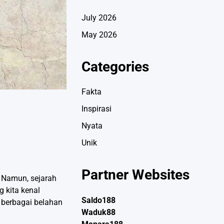
July 2026
May 2026
Categories
Fakta
Inspirasi
Nyata
Unik
Partner Websites
. Namun, sejarah
 kita kenal
Saldo188
i berbagai belahan
Waduk88