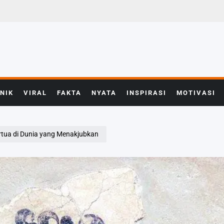
NIK
VIRAL
FAKTA
NYATA
INSPIRASI
MOTIVASI
ertua di Dunia yang Menakjubkan