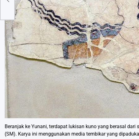
Beranjak ke Yunani, terdapat lukisan kuno yang berasal dari
(SM). Karya ini menggunakan media tembikar yang dipaduka