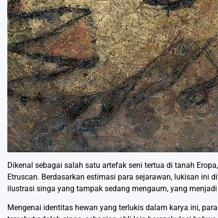
Dikenal sebagai salah satu artefak seni tertua di tanah E
Etruscan. Berdasarkan estimasi para sejarawan, lukisan ini 
ilustrasi singa yang tampak sedang mengaum, yang menjadi
Mengenai identitas hewan yang terlukis dalam karya ini, p