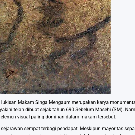
ropa, lukisan Makam Singa Mengaum merupakan karya monumenta
diyakini telah dibuat sejak tahun 690 Sebelum Masehi (SM). Na
 elemen visual paling dominan dalam makam tersebut.
ara sejarawan sempat terbagi pendapat. Meskipun mayoritas se